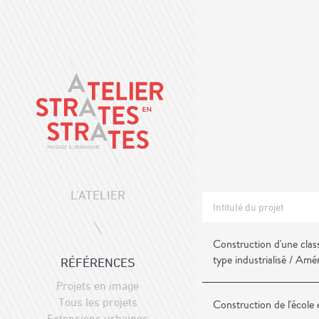
L'ATELIER
Intitulé du projet
Construction d'une class
type industrialisé / Am
RÉFÉRENCES
Projets en image
Tous les projets
Construction de l'écol
Extensions urbaines