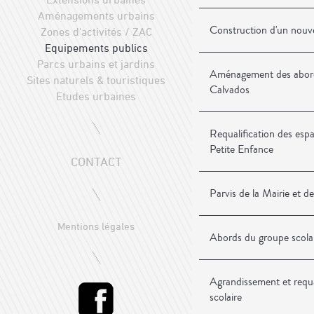
Aménagements urbains
Construction d'un nouv
Zones d'activités / ZAC
Equipements publics
Parcs urbains et jardins
Aménagement des abor
Sites naturels & touristiques
Calvados
Etudes urbaines
Requalification des espa
Petite Enfance
CONTACT
Parvis de la Mairie et 
Mentions légales
Abords du groupe scola
Agrandissement et requa
scolaire