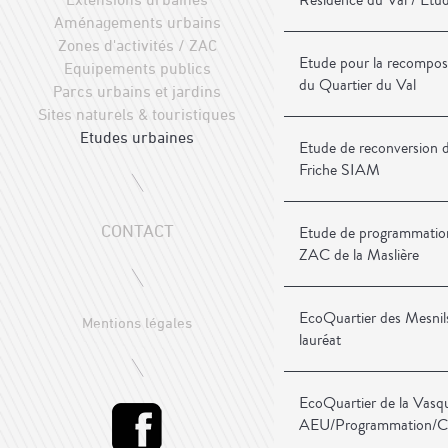
Résidence du Val / Etu
Aménagements urbains
Zones d'activités / ZAC
Etude pour la recomposi
Equipements publics
du Quartier du Val
Parcs urbains et jardins
Sites naturels & touristiques
Etudes urbaines
Etude de reconversion d'
Friche SIAM
CONTACT
Etude de programmation 
ZAC de la Maslière
EcoQuartier des Mesnils
Mentions légales
lauréat
EcoQuartier de la Vasq
AEU/Programmation/C