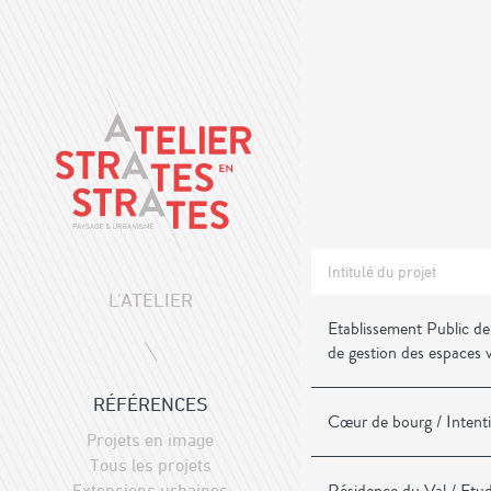
Intitulé du projet
L'ATELIER
Etablissement Public de
de gestion des espaces 
RÉFÉRENCES
Cœur de bourg / Intent
Projets en image
Tous les projets
Extensions urbaines