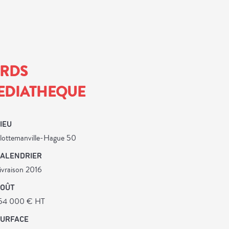
ORDS
MEDIATHEQUE
IEU
lottemanville-Hague 50
CALENDRIER
ivraison 2016
COÛT
54 000 € HT
SURFACE