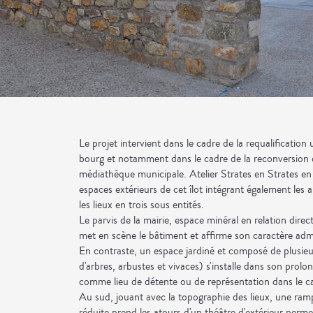
Le projet intervient dans le cadre de la requalificatio
bourg et notamment dans le cadre de la reconversio
médiathèque municipale. Atelier Strates en Strates e
espaces extérieurs de cet îlot intégrant également les 
les lieux en trois sous entités.
Le parvis de la mairie, espace minéral en relation direc
met en scène le bâtiment et affirme son caractère admi
En contraste, un espace jardiné et composé de plusieu
d'arbres, arbustes et vivaces) s'installe dans son prolo
comme lieu de détente ou de représentation dans le c
Au sud, jouant avec la topographie des lieux, une ram
réduite prend les atours d'un théâtre d'extérieur perme