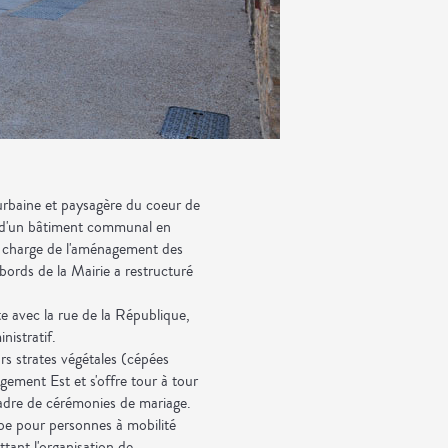
n urbaine et paysagère du coeur de
n d'un bâtiment communal en
n charge de l'aménagement des
abords de la Mairie a restructuré
te avec la rue de la République,
nistratif.
rs strates végétales (cépées
ngement Est et s'offre tour à tour
adre de cérémonies de mariage.
pe pour personnes à mobilité
ttant l'organisation de