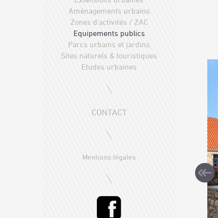
Aménagements urbains
Zones d'activités / ZAC
Equipements publics
Parcs urbains et jardins
Sites naturels & touristiques
Etudes urbaines
CONTACT
Mentions légales