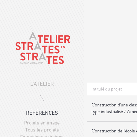
L'ATELIER
Intitulé du projet
Construction d'une class
type industrialisé / Am
RÉFÉRENCES
Projets en image
Tous les projets
Construction de l'écol
Extensions urbaines