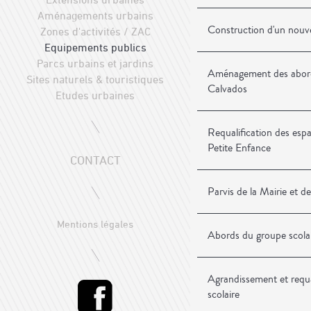
Aménagements urbains
Construction d'un nouv
Zones d'activités / ZAC
Equipements publics
Parcs urbains et jardins
Aménagement des abor
Sites naturels & touristiques
Calvados
Etudes urbaines
Requalification des espa
Petite Enfance
CONTACT
Parvis de la Mairie et 
Mentions légales
Abords du groupe scola
Agrandissement et requa
scolaire