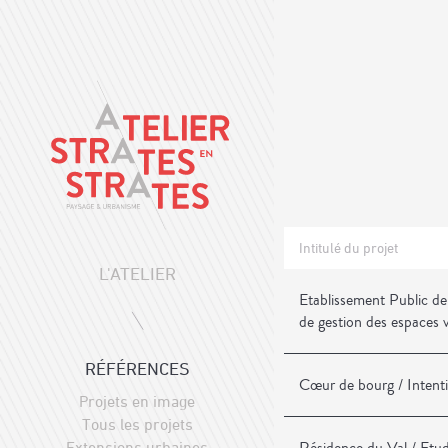
Intitulé du projet
L'ATELIER
Etablissement Public de
de gestion des espaces 
RÉFÉRENCES
Cœur de bourg / Intent
Projets en image
Tous les projets
Extensions urbaines