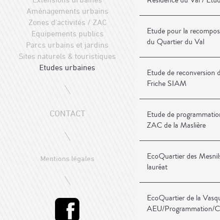
Résidence du Val / Etu
Aménagements urbains
Zones d'activités / ZAC
Etude pour la recomposi
Equipements publics
du Quartier du Val
Parcs urbains et jardins
Sites naturels & touristiques
Etudes urbaines
Etude de reconversion d'
Friche SIAM
CONTACT
Etude de programmation 
ZAC de la Maslière
EcoQuartier des Mesnils
Mentions légales
lauréat
EcoQuartier de la Vasq
AEU/Programmation/C