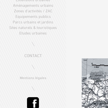
Aménagements urbains
Zones d'activités / ZAC
Equipements publics
Parcs urbains et jardins
Sites naturels & touristiques
Etudes urbaines
CONTACT
Mentions légales