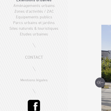
Aménagements urbains
Zones d'activités / ZAC
Equipements publics
Parcs urbains et jardins
Sites naturels & touristiques
Etudes urbaines
CONTACT
Mentions légales