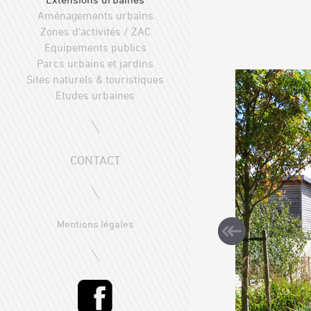
Aménagements urbains
Zones d'activités / ZAC
Equipements publics
Parcs urbains et jardins
Sites naturels & touristiques
Etudes urbaines
CONTACT
Mentions légales