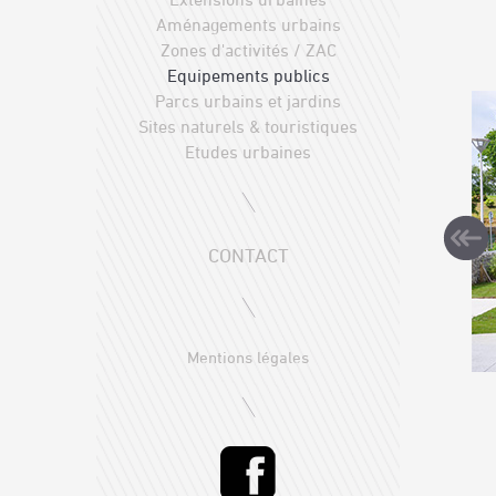
Aménagements urbains
Zones d'activités / ZAC
Equipements publics
Parcs urbains et jardins
Sites naturels & touristiques
Etudes urbaines
CONTACT
Mentions légales