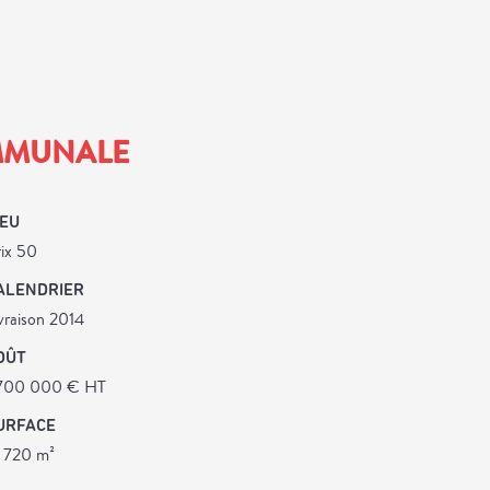
OMMUNALE
IEU
ix 50
ALENDRIER
vraison 2014
OÛT
 700 000 € HT
URFACE
7 720 m²