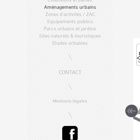
Aménagements urbains
Zones d'activités / ZAC
Equipements publics
Parcs urbains et jardins
Sites naturels & touristiques
Etudes urbaines
CONTACT
Mentions légales