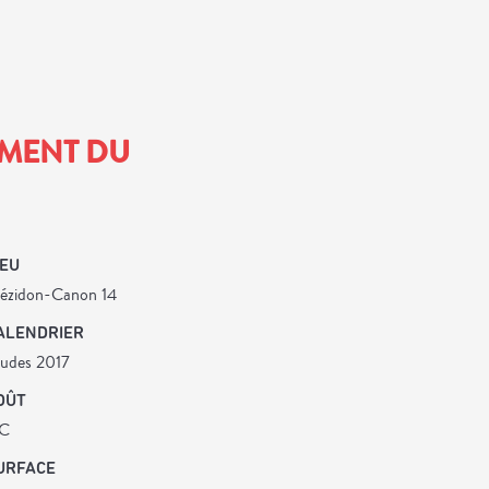
EMENT DU
IEU
ézidon-Canon 14
ALENDRIER
tudes 2017
OÛT
C
URFACE