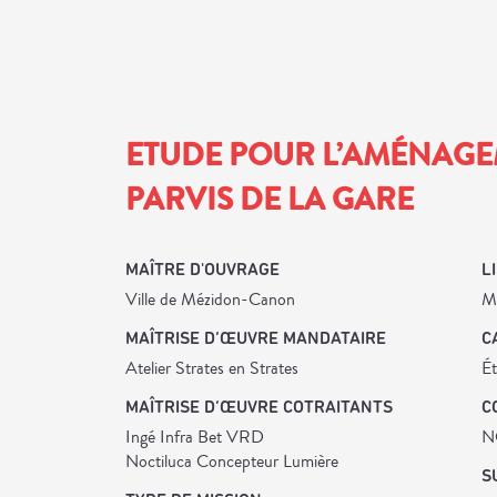
ETUDE POUR L’AMÉNAG
PARVIS DE LA GARE
MAÎTRE D'OUVRAGE
L
Ville de Mézidon-Canon
M
MAÎTRISE D’ŒUVRE MANDATAIRE
C
Atelier Strates en Strates
É
MAÎTRISE D’ŒUVRE COTRAITANTS
C
Ingé Infra Bet VRD
N
Noctiluca Concepteur Lumière
S